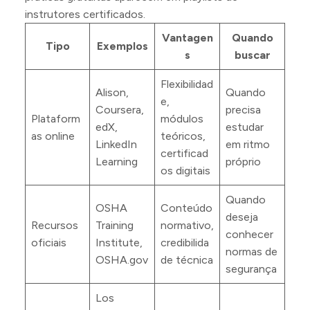
instrutores certificados.
Vantagen
Quando
Tipo
Exemplos
s
buscar
Flexibilidad
Alison,
Quando
e,
Coursera,
precisa
Plataform
módulos
edX,
estudar
as online
teóricos,
LinkedIn
em ritmo
certificad
Learning
próprio
os digitais
Quando
OSHA
Conteúdo
deseja
Recursos
Training
normativo,
conhecer
oficiais
Institute,
credibilida
normas de
OSHA.gov
de técnica
segurança
Los