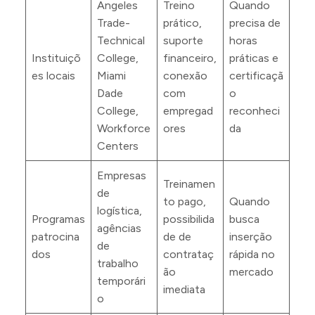
Angeles
Treino
Quando
Trade-
prático,
precisa de
Technical
suporte
horas
Instituiçõ
College,
financeiro,
práticas e
es locais
Miami
conexão
certificaçã
Dade
com
o
College,
empregad
reconheci
Workforce
ores
da
Centers
Empresas
Treinamen
de
to pago,
Quando
logística,
Programas
possibilida
busca
agências
patrocina
de de
inserção
de
dos
contrataç
rápida no
trabalho
ão
mercado
temporári
imediata
o