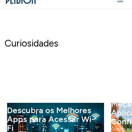
Curiosidades
Meça Ter
escubra os Melhores
Aplicativ
ps para Acessar Wi-
Confiáve
Com o avanço da