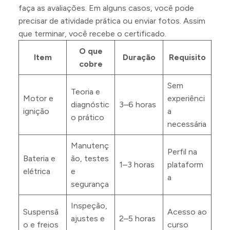
faça as avaliações. Em alguns casos, você pode
precisar de atividade prática ou enviar fotos. Assim
que terminar, você recebe o certificado.
O que
Item
Duração
Requisito
cobre
Sem
Teoria e
Motor e
experiênci
diagnóstic
3–6 horas
ignição
a
o prático
necessária
Manutenç
Perfil na
Bateria e
ão, testes
1–3 horas
plataform
elétrica
e
a
segurança
Inspeção,
Suspensã
Acesso ao
ajustes e
2–5 horas
o e freios
curso