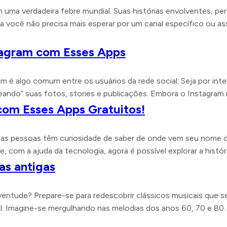
uma verdadeira febre mundial. Suas histórias envolventes, pe
ia você não precisa mais esperar por um canal específico ou as
stagram com Esses Apps
am é algo comum entre os usuários da rede social. Seja por inte
eando” suas fotos, stories e publicações. Embora o Instagram 
com Esses Apps Gratuitos!
s pessoas têm curiosidade de saber de onde vem seu nome de 
 com a ajuda da tecnologia, agora é possível explorar a histó
as antigas
ntude? Prepare-se para redescobrir clássicos musicais que se
l. Imagine-se mergulhando nas melodias dos anos 60, 70 e 80.